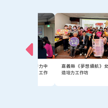
烏日婦女及新住民培力中
嘉義縣《夢想續航》
【女性重回職場培力工作
造培力工作坊