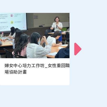
婦女中心培力工作坊_女性重回職
新竹縣婦
場協助計畫
【與妳一起
工作坊】